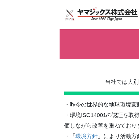
コ
ナ
ン
ビ
テ
ゲ
ン
ー
ツ
シ
へ
ョ
ス
ン
キ
に
ッ
移
プ
動
当社では大別
・昨今の世界的な地球環境変
・環境ISO14001の認証
価しながら改善を重ねており
・「
環境方針
」により活動方