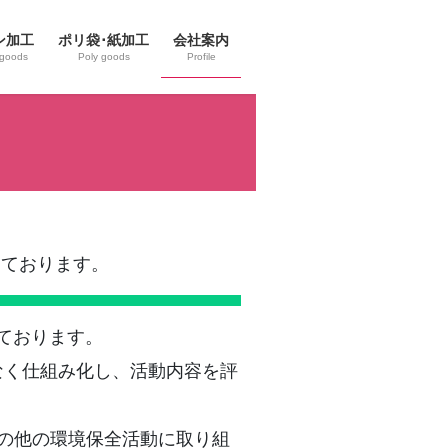
ン加工
ポリ袋･紙加工
会社案内
 goods
Poly goods
Profile
しております。
ております。
はなく仕組み化し、活動内容を評
その他の環境保全活動に取り組