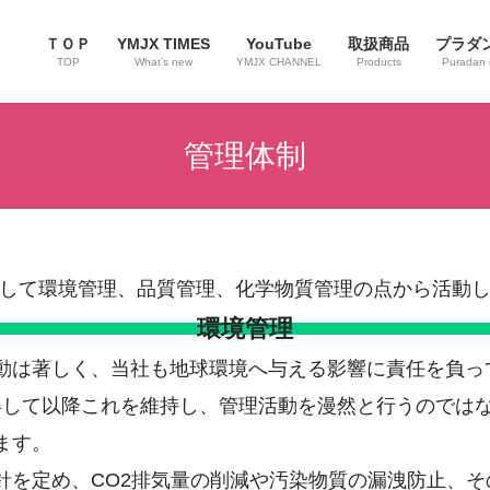
ＴＯＰ
YMJX TIMES
YouTube
取扱商品
プラダ
TOP
What’s new
YMJX CHANNEL
Products
Puradan
管理体制
して環境管理、品質管理、化学物質管理の点から活動
環境管理
動は著しく、当社も地球環境へ与える影響に責任を負っ
を取得して以降これを維持し、管理活動を漫然と行うので
ます。
針を定め、CO2排気量の削減や汚染物質の漏洩防止、